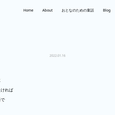
Home
About
おとなのための童話
Blog
2022.01.16
に
たければ
悟で